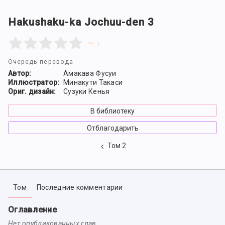
Hakushaku-ka Jochuu-den 3
—
2
Очередь перевода
Автор:
Амакава Фусуи
Иллюстратор:
Минакути Такаси
Ориг. дизайн:
Сузуки Кенья
В библиотеку
Отблагодарить
Том 2
Том
Последние комментарии
Оглавление
Нет опубликованных глав