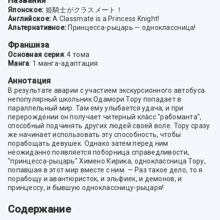
Названия
Японское:
姫騎士がクラスメート！
Английское:
A Classmate is a Princess Knight!
Альтернативное:
Принцесса-рыцарь — одноклассница!
Франшиза
Основная серия
: 4 тома
Манга
: 1 манга-адаптация
Аннотация
В результате аварии с участием экскурсионного автобуса
непопулярный школьник Одамори Тору попадает в
параллельный мир. Там ему улыбается удача, и при
перерождении он получает читерный класс "рабоманта",
способный подчинять других людей своей воле. Тору сразу
же начинает использовать эту способность, чтобы
порабощать девушек. Однако затем перед ним
неожиданно появляется поборница справедливости,
"принцесса-рыцарь" Химено Кирика, одноклассница Тору,
попавшая в этот мир вместе с ним. — Раз такое дело, то я
порабощу и авантюристок, и эльфиек, и демонов, и
принцессу, и бывшую одноклассницу-рыцаря!
Содержание