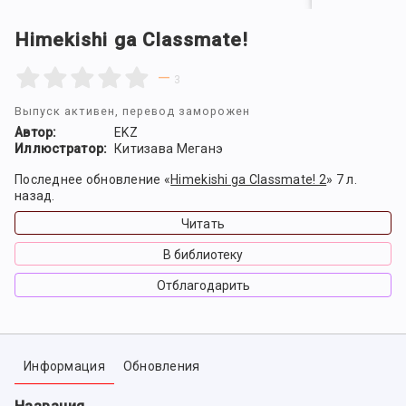
Himekishi ga Classmate!
—
3
Выпуск активен, перевод заморожен
Автор:
EKZ
Иллюстратор:
Китизава Меганэ
Последнее обновление «
Himekishi ga Classmate! 2
» 7 л.
назад.
Читать
В библиотеку
Отблагодарить
Информация
Обновления