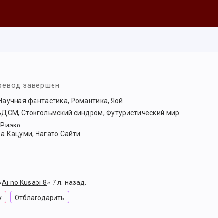
ревод завершен
Научная фантастика
,
Романтика
,
Яой
БДСМ
,
Стокгольмский синдром
,
Футуристический мир
 Риэко
а Кацуми
,
Нагато Сайти
«
Ai no Kusabi 8
» 7 л. назад.
у
Отблагодарить