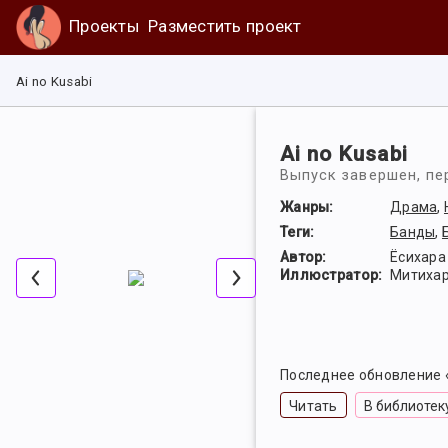
Проекты
Разместить проект
Ai no Kusabi
Ai no Kusabi
Выпуск завершен, пе
Жанры:
Драма
,
Теги:
Банды
,
Автор:
Ёсихара
Иллюстратор:
Митихар
Последнее обновление 
Читать
В библиотек