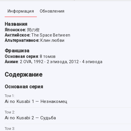
Информация
Обновления
Названия
Японское:
間の楔
Английское:
The Space Between
Альтернативное:
Клин любви
Франшиза
Основная серия
: 8 томов
Аниме
: 2 OVA, 1992 - 2 эпизода, 2012 - 4 эпизода
Содержание
Основная серия
Том 1:
Ai no Kusabi 1 — Незнакомец
Том 2:
Ai no Kusabi 2 — Судьба
Том 3: