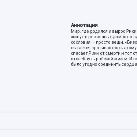
Аннотация
Мир, где родился и вырос Рики
живут в роскошных домах по о
сословия — просто вещи. «Бизо
пытается противостоять этому
спасает Рики от смерти и тот 
отхлебнуть рабской жизни. И в
было угодно соединить сердца