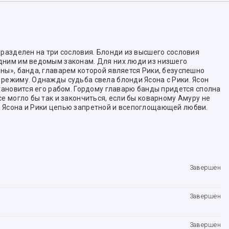
 разделен на три сословия. Блонди из высшего сословия
дним им ведомым законам. Для них люди из низшего
ны», банда, главарем которой является Рики, безуспешно
 режиму. Однажды судьба свела блонди Ясона с Рики. Ясон
становится его рабом. Гордому главарю банды придется сполна
се могло бы так и закончиться, если бы коварному Амуру не
 Ясона и Рики цепью запретной и всепоглощающей любви.
Завершен
Завершен
Завершен