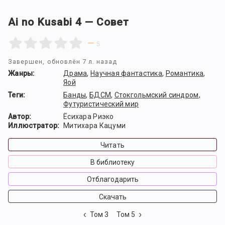
Ai no Kusabi 4 — Совет
—
5
Завершен
, обновлён 7 л. назад
Жанры:
Драма
,
Научная фантастика
,
Романтика
,
Яой
Теги:
Банды
,
БДСМ
,
Стокгольмский синдром
,
Футуристический мир
Автор:
Ёсихара Риэко
Иллюстратор:
Митихара Кацуми
Читать
В библиотеку
Отблагодарить
Скачать
Том 3
Том 5