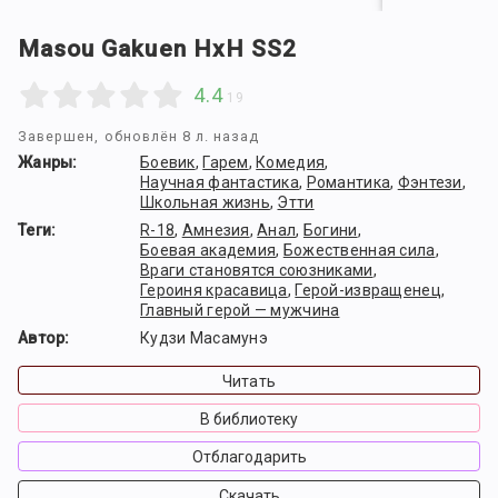
Masou Gakuen HxH SS2
4.4
19
Завершен
, обновлён 8 л. назад
Жанры:
Боевик
,
Гарем
,
Комедия
,
Научная фантастика
,
Романтика
,
Фэнтези
,
Школьная жизнь
,
Этти
Теги:
R-18
,
Амнезия
,
Анал
,
Богини
,
Боевая академия
,
Божественная сила
,
Враги становятся союзниками
,
Героиня красавица
,
Герой-извращенец
,
Главный герой — мужчина
Автор:
Кудзи Масамунэ
Читать
В библиотеку
Отблагодарить
Скачать