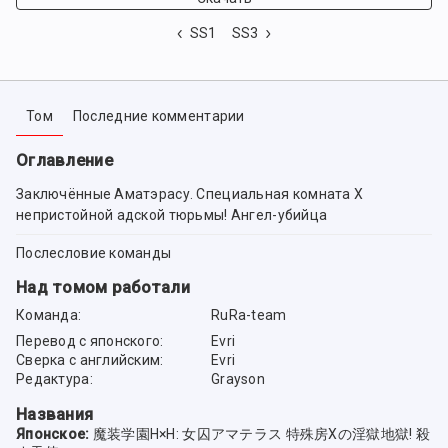
SS1
SS3
Том
Последние комментарии
Оглавление
Заключённые Аматэрасу. Специальная комната X
непристойной адской тюрьмы! Ангел-убийца
Послесловие команды
Над томом работали
Команда:
RuRa-team
Перевод с японского:
Evri
Сверка с английским:
Evri
Редактура:
Grayson
Названия
Японское:
魔装学園H×H: 女囚アマテラス 特殊房Xの淫獄地獄! 殺