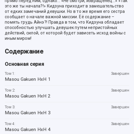
прямо перед ним, однако... «Не смотри, извращенец…» «Так
это же ты начала?!» Кидзуна приходит в замешательство
от едких замечаний девушки. Но в то же время его сестра
сообщает о начале важной миссии. Её содержание –
помять грудь Айнэ?! Правда в том, что Кидзуна обладает
способностью улучшать девушек путем непристойных
действий, силой, от которой будет зависеть исход войны с
иным миром!
Содержание
Основная серия
Том 1:
Завершен
Masou Gakuen HxH 1
Том 2:
Завершен
Masou Gakuen HxH 2
Том 3:
Завершен
Masou Gakuen HxH 3
Том 4:
Завершен
Masou Gakuen HxH 4