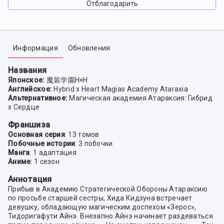
Отблагодарить
Информация
Обновления
Названия
Японское:
魔装学園H×H
Английское:
Hybrid x Heart Magias Academy Ataraxia
Альтернативное:
Магическая академия Атараксия: Гибрид
x Сердце
Франшиза
Основная серия
: 13 томов
Побочные истории
: 3 побочки
Манга
: 1 адаптация
Аниме
: 1 сезон
Аннотация
Прибыв в Академию Стратегической Обороны Атараксию
по просьбе старшей сестры, Хида Кидзуна встречает
девушку, обладающую магическим доспехом «Зерос»,
Тидоригафути Айнэ. Внезапно Айнэ начинает раздеваться