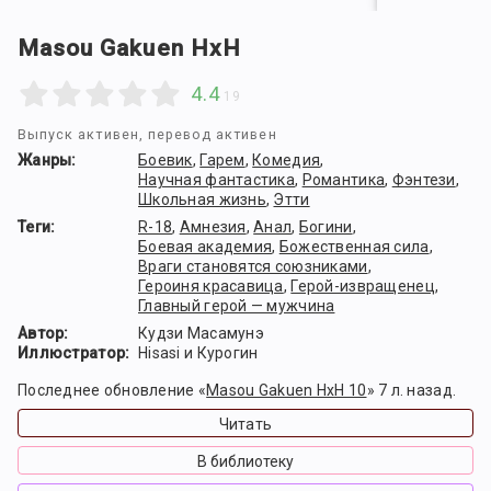
Masou Gakuen HxH
4.4
19
Выпуск активен, перевод активен
Жанры:
Боевик
,
Гарем
,
Комедия
,
Научная фантастика
,
Романтика
,
Фэнтези
,
Школьная жизнь
,
Этти
Теги:
R-18
,
Амнезия
,
Анал
,
Богини
,
Боевая академия
,
Божественная сила
,
Враги становятся союзниками
,
Героиня красавица
,
Герой-извращенец
,
Главный герой — мужчина
Автор:
Кудзи Масамунэ
Иллюстратор:
Hisasi и Курогин
Последнее обновление «
Masou Gakuen HxH 10
» 7 л. назад.
Читать
В библиотеку