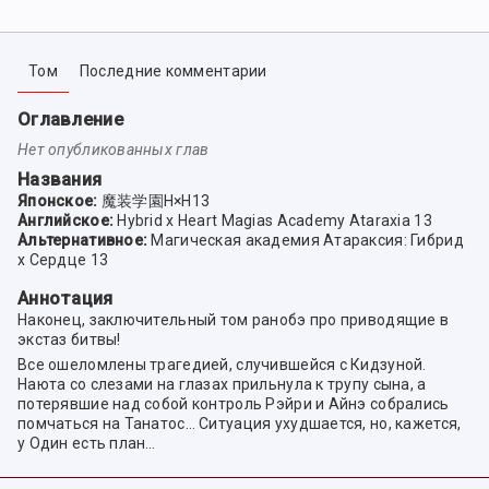
Том
Последние комментарии
Оглавление
Нет опубликованных глав
Названия
Японское:
魔装学園H×H13
Английское:
Hybrid x Heart Magias Academy Ataraxia 13
Альтернативное:
Магическая академия Атараксия: Гибрид
x Сердце 13
Аннотация
Наконец, заключительный том ранобэ про приводящие в
экстаз битвы!
Все ошеломлены трагедией, случившейся с Кидзуной.
Наюта со слезами на глазах прильнула к трупу сына, а
потерявшие над собой контроль Рэйри и Айнэ собрались
помчаться на Танатос… Ситуация ухудшается, но, кажется,
у Один есть план…