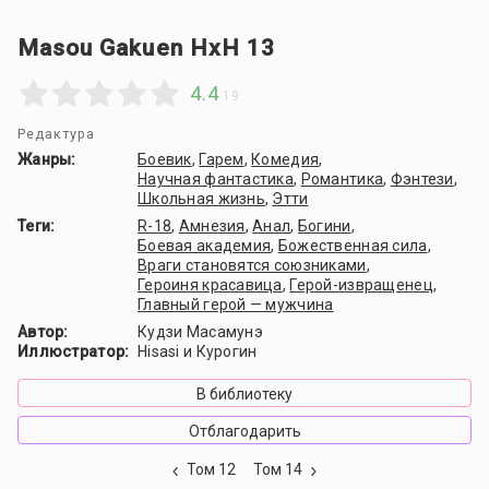
Masou Gakuen HxH 13
4.4
19
Редактура
Жанры:
Боевик
,
Гарем
,
Комедия
,
Научная фантастика
,
Романтика
,
Фэнтези
,
Школьная жизнь
,
Этти
Теги:
R-18
,
Амнезия
,
Анал
,
Богини
,
Боевая академия
,
Божественная сила
,
Враги становятся союзниками
,
Героиня красавица
,
Герой-извращенец
,
Главный герой — мужчина
Автор:
Кудзи Масамунэ
Иллюстратор:
Hisasi и Курогин
В библиотеку
Отблагодарить
Том 12
Том 14