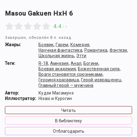
Masou Gakuen HxH 6
4.4
19
Завершен
, обновлён 8 л. назад
Жанры:
Боевик
,
Гарем
,
Комедия
,
Научная фантастика
,
Романтика
,
Фэнтези
,
Школьная жизнь
,
Этти
Теги:
R-18
,
Амнезия
,
Анал
,
Богини
,
Боевая академия
,
Божественная сила
,
Враги становятся союзниками
,
Героиня красавица
,
Герой-извращенец
,
Главный герой — мужчина
Автор:
Кудзи Масамунэ
Иллюстратор:
Hisasi и Курогин
Читать
В библиотеку
Отблагодарить