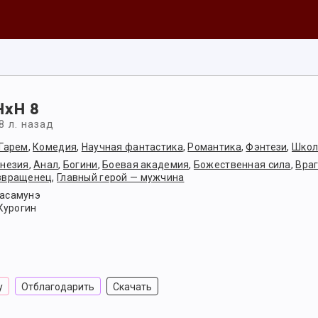
HxH 8
8 л. назад
Гарем
,
Комедия
,
Научная фантастика
,
Романтика
,
Фэнтези
,
Школ
незия
,
Анал
,
Богини
,
Боевая академия
,
Божественная сила
,
Враг
звращенец
,
Главный герой — мужчина
асамунэ
 Курогин
у
Отблагодарить
Скачать