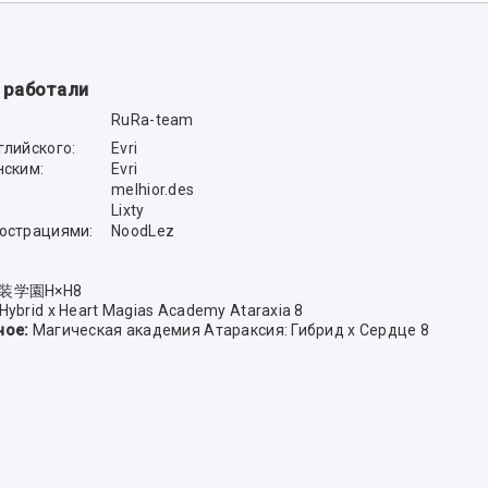
 работали
RuRa-team
глийского:
Evri
нским:
Evri
melhior.des
Lixty
люстрациями:
NoodLez
装学園H×H8
Hybrid x Heart Magias Academy Ataraxia 8
ное:
Магическая академия Атараксия: Гибрид x Сердце 8