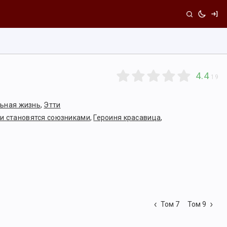
4.4
19
ьная жизнь
,
Этти
и становятся союзниками
,
Героиня красавица
,
Том 7
Том 9