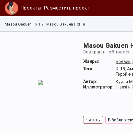
Проекты
Разместить проект
Masou Gakuen HxH
Masou Gakuen HxH 8
Masou Gakuen 
Завершен
, обновлён 
Жанры:
Боевик
,
Теги:
R-18
,
Ам
Герой-и
Автор:
Кудзи М
Иллюстратор:
Hisasi и
Читать
В библиотек