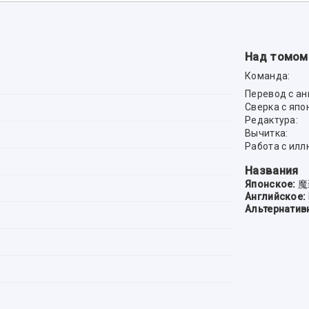
Над томом
Команда:
Перевод с ан
Сверка с япо
Редактура:
Вычитка:
Работа с ил
Названия
Японское:
魔
Английское:
Альтернатив