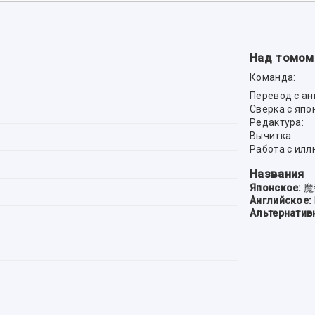
Над томом
Команда:
Перевод с ан
Сверка с япо
Редактура:
Вычитка:
Работа с ил
Названия
Японское:
魔
Английское:
Альтернатив