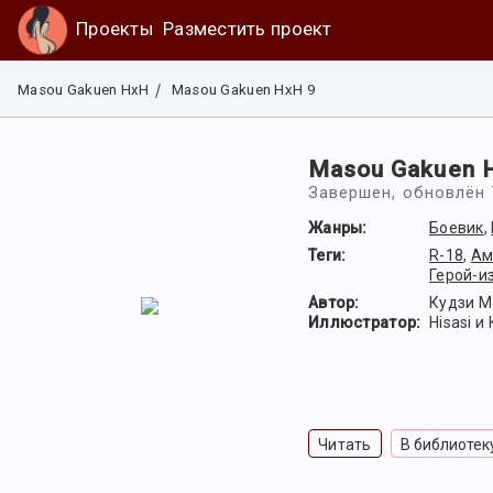
Проекты
Разместить проект
Masou Gakuen HxH
Masou Gakuen HxH 9
Masou Gakuen 
Завершен
, обновлён 
Жанры:
Боевик
,
Теги:
R-18
,
Ам
Герой-и
Автор:
Кудзи М
Иллюстратор:
Hisasi и
Читать
В библиотек