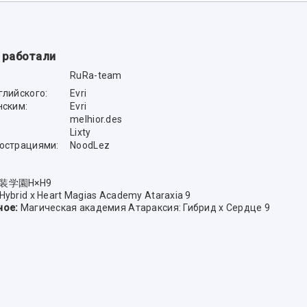
 работали
RuRa-team
глийского:
Evri
нским:
Evri
melhior.des
Lixty
люстрациями:
NoodLez
装学園H×H9
Hybrid x Heart Magias Academy Ataraxia 9
ное:
Магическая академия Атараксия: Гибрид x Сердце 9