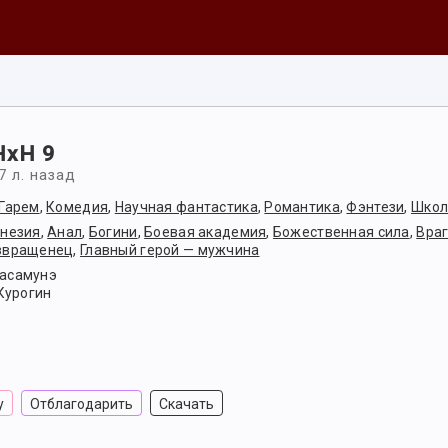
HxH 9
7 л. назад
Гарем
,
Комедия
,
Научная фантастика
,
Романтика
,
Фэнтези
,
Школ
незия
,
Анал
,
Богини
,
Боевая академия
,
Божественная сила
,
Враг
звращенец
,
Главный герой — мужчина
асамунэ
 Курогин
у
Отблагодарить
Скачать