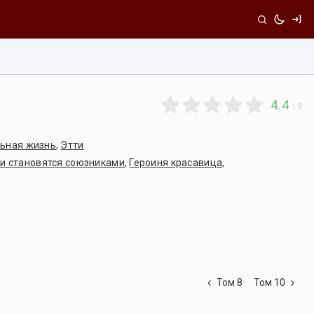
4.4
19
ьная жизнь
,
Этти
и становятся союзниками
,
Героиня красавица
,
Том 8
Том 10