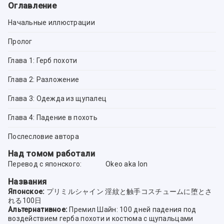
Оглавление
Начальные иллюстрации
Пролог
Глава 1: Герб похоти
Глава 2: Разложение
Глава 3: Одежда из щупалец
Глава 4: Падение в похоть
Послесловие автора
Над томом работали
Перевод с японского:
Okeo aka Ion
Названия
Японское:
プリミルシャイン 淫紋と触手コスチュームに堕とさ
れる100日
Альтернативное:
Премил Шайн: 100 дней падения под
воздействием герба похоти и костюма с щупальцами