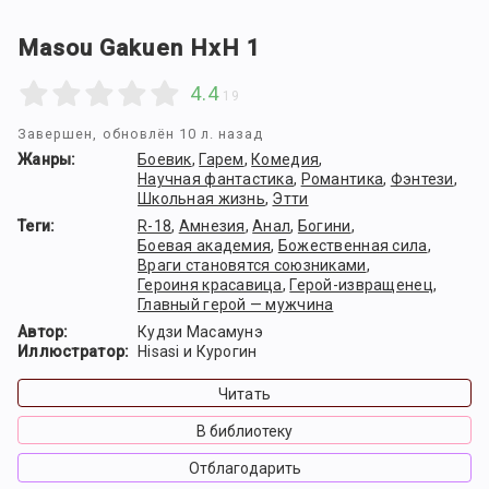
Masou Gakuen HxH 1
4.4
19
Завершен
, обновлён 10 л. назад
Жанры:
Боевик
,
Гарем
,
Комедия
,
Научная фантастика
,
Романтика
,
Фэнтези
,
Школьная жизнь
,
Этти
Теги:
R-18
,
Амнезия
,
Анал
,
Богини
,
Боевая академия
,
Божественная сила
,
Враги становятся союзниками
,
Героиня красавица
,
Герой-извращенец
,
Главный герой — мужчина
Автор:
Кудзи Масамунэ
Иллюстратор:
Hisasi и Курогин
Читать
В библиотеку
Отблагодарить