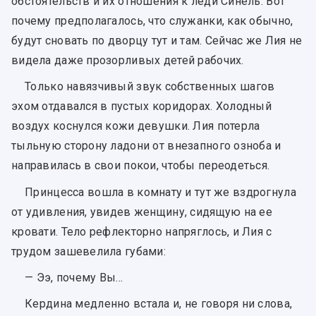
обстоятельств и их отношения к леди Синель. Вот
почему предполагалось, что служанки, как обычно,
будут сновать по дворцу тут и там. Сейчас же Лия не
видела даже прозорливых детей рабочих.
Только навязчивый звук собственных шагов
эхом отдавался в пустых коридорах. Холодный
воздух коснулся кожи девушки. Лия потерла
тыльную сторону ладони от внезапного озноба и
направилась в свои покои, чтобы переодеться.
Принцесса вошла в комнату и тут же вздрогнула
от удивления, увидев женщину, сидящую на ее
кровати. Тело рефлекторно напряглось, и Лия с
трудом зашевелила губами:
— Ээ, почему Вы...
Кердина медленно встала и, не говоря ни слова,