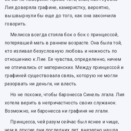
Лия доверяла графине, камеристку, вероятно,
вышвырнули бы еще до того, как она закончила
говорить.
Мелисса всегда стояла бок о бок с принцессой,
потерявшей мать в раннем возрасте. Она была той,
кто изливал безусловную любовь и нежность по
отношению к Лие. Ее чувства, определенно, ничем
не отличались от материнских. Между принцессой и
графиней существовала связь, которую не могли
разорвать ни деньги, ни власть.
Но не похоже, чтобы баронесса Синель лгала. Лия
хотела верить в непричастность своих служанок.
Возможно, ни баронесса ни графиня не лгали.
Принцесса, чей разум сейчас был яснее и чище,
чем в другие дни последних лет, внезапно нашла