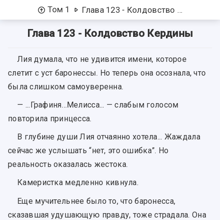
Том 1
Глава 123 - Колдовство Кердины
Глава 123 - Колдовство Кердины
Лия думала, что не удивится имени, которое
слетит с уст баронессы. Но теперь она осознала, что
была слишком самоуверенна.
— ...Графиня…Мелисса... — слабым голосом
повторила принцесса.
В глубине души Лия отчаянно хотела... Жаждала
сейчас же услышать “нет, это ошибка”. Но
реальность оказалась жестока.
Камеристка медленно кивнула.
Еще мучительнее было то, что баронесса,
сказавшая удушающую правду, тоже страдала. Она