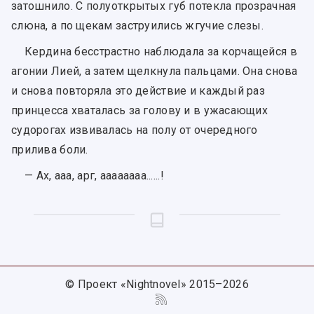
затошнило. С полуоткрытых губ потекла прозрачная
слюна, а по щекам заструились жгучие слезы.
Кердина бесстрастно наблюдала за корчащейся в
агонии Лией, а затем щелкнула пальцами. Она снова
и снова повторяла это действие и каждый раз
принцесса хваталась за голову и в ужасающих
судорогах извивалась на полу от очередного
прилива боли.
— Ах, ааа, арг, аааааааа......!
© Проект «Nightnovel» 2015–2026