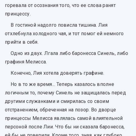
горевала от осознания того, что ее слова ранят
принцессу.
В гостиной надолго повисла тишина. Лия
отхлебнула холодного чая, и тот помог ей немного
прийти в себя.
Одно из двух. Лгала либо баронесса Синель, либо
графиня Мелисса.
Конечно, Лия хотела доверять графине.
Но в то же время... Теперь казалось вполне
логичным то, почему Синель не защищалась перед
другими служанками и смирилась со своим
отстранением, обреченная на позор. Во дворце
принцессы Мелисса являлась самой влиятельной
персоной после Лии. Что бы ни сказала баронесса,
ей бы не поверили. Кроме того, зная, как глубоко