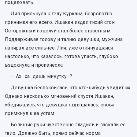
поцеловать.
Лия прильнула к телу Куркана, безропотно
принимая его всего. Ишакан издал тихий стон.
Осторожный поцелуй стал более страстным.
Поддерживая голову и талию девушки, мужчина
напирал все сильнее. Лия, уже откинувшаяся
настолько, что казалось, готова упасть, глубоко
вздохнула и произнесла:
— Ах…ха…дашь минутку…?
Девушка беспокоилась, что кто-нибудь увидит их.
Однако несколько мгновений спустя Ишакан,
убедившись, что девушка отдышалась, снова
примкнул к ее устам.
Большие руки чувственно гладили и ласкали ее
тело. Должно быть, прямо сейчас норма