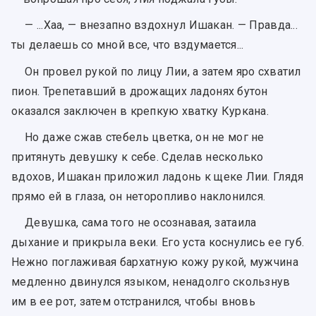
— ...Хаа, — внезапно вздохнул Ишакан. — Правда...
ты делаешь со мной все, что вздумается...
Он провел рукой по лицу Лии, а затем яро схватил
пион. Трепетавший в дрожащих ладонях бутон
оказался заключен в крепкую хватку Куркана.
Но даже сжав стебель цветка, он не мог не
притянуть девушку к себе. Сделав несколько
вдохов, Ишакан приложил ладонь к щеке Лии. Глядя
прямо ей в глаза, он неторопливо наклонился.
Девушка, сама того не осознавая, затаила
дыхание и прикрыла веки. Его уста коснулись ее губ.
Нежно поглаживая бархатную кожу рукой, мужчина
медленно двинулся языком, ненадолго скользнув
им в ее рот, затем отстранился, чтобы вновь