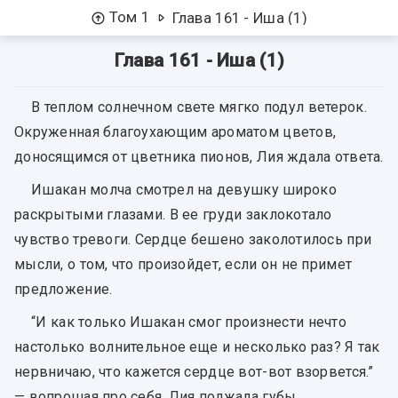
Том 1
Глава 161 - Иша (1)
Глава 161 - Иша (1)
В теплом солнечном свете мягко подул ветерок.
Окруженная благоухающим ароматом цветов,
доносящимся от цветника пионов, Лия ждала ответа.
Ишакан молча смотрел на девушку широко
раскрытыми глазами. В ее груди заклокотало
чувство тревоги. Сердце бешено заколотилось при
мысли, о том, что произойдет, если он не примет
предложение.
“И как только Ишакан смог произнести нечто
настолько волнительное еще и несколько раз? Я так
нервничаю, что кажется сердце вот-вот взорвется.”
— вопрошая про себя, Лия поджала губы.