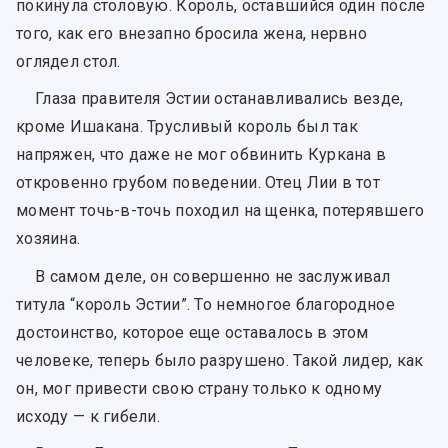
покинула столовую. Король, оставшийся один после
того, как его внезапно бросила жена, нервно
оглядел стол.
Глаза правителя Эстии останавливались везде,
кроме Ишакана. Трусливый король был так
напряжен, что даже не мог обвинить Куркана в
откровенно грубом поведении. Отец Лии в тот
момент точь-в-точь походил на щенка, потерявшего
хозяина.
В самом деле, он совершенно не заслуживал
титула “король Эстии”. То немногое благородное
достоинство, которое еще оставалось в этом
человеке, теперь было разрушено. Такой лидер, как
он, мог привести свою страну только к одному
исходу — к гибели.