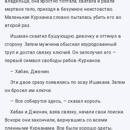
владельца, она яростно топтала, хватала и рвала
мертвое тело, приходя в безумное неистовство.
Маленькая Курканка словно пыталась убить его во
второй раз.
Ишакан схватил бушующую девочку и оттянул в
сторону. Затем мужчина обыскал изуродованный
труп и достал связку ключей. Он заполучил его —
первый символ свободы рабов-Курканов.
— Хабан, Дженин.
Эти двое сразу появились по зову Ишакана. Затем
он бросил им ключи:
— Все соберутся здесь, — сказал король.
Хабан и Дженин, взяв связку, начали свои поиски.
Вскоре они закончили, вернувшись со всеми
пленными Курканами. Все были хорошо одеты,