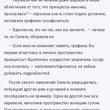
— Неужели мы не можем даже выразить наше
облегчение от того, что принцесса наконец
проснулась? — спросила она и, стоит отдать должное,
заставила графиню сконфузиться.
— Баронесса, это не так, как вы можете… — начала
та, но Синель оборвала ее.
— Если мне не изменяет память, графиня, Вы
первая вторглись в личное пространство
принцессы! Вцепились и радостно закричали, когда
она очнулась, — напомнила баронесса, не забыв
добавить подробностей.
После своего заявления Синель разрыдалась,
побуждая других дам и дочерей в комнате
последовать ее примеру. Одна за другой они все
заревели, наполнив пространство воющим гулом.
Лия приподнялась в попытке успокоить плачущих