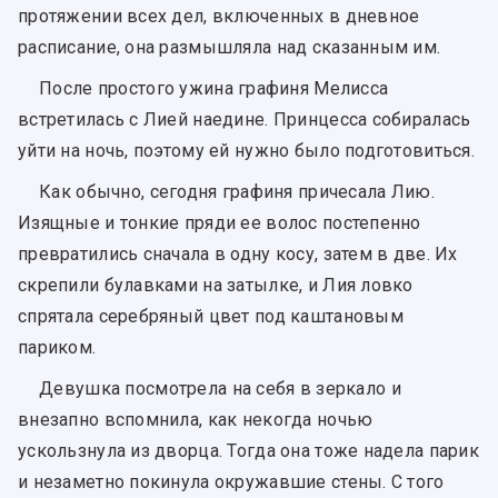
протяжении всех дел, включенных в дневное
расписание, она размышляла над сказанным им.
После простого ужина графиня Мелисса
встретилась с Лией наедине. Принцесса собиралась
уйти на ночь, поэтому ей нужно было подготовиться.
Как обычно, сегодня графиня причесала Лию.
Изящные и тонкие пряди ее волос постепенно
превратились сначала в одну косу, затем в две. Их
скрепили булавками на затылке, и Лия ловко
спрятала серебряный цвет под каштановым
париком.
Девушка посмотрела на себя в зеркало и
внезапно вспомнила, как некогда ночью
ускользнула из дворца. Тогда она тоже надела парик
и незаметно покинула окружавшие стены. С того