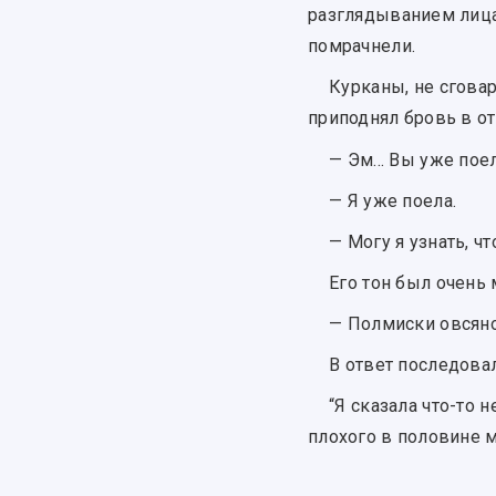
разглядыванием лица
помрачнели.
Курканы, не сгова
приподнял бровь в от
— Эм... Вы уже пое
— Я уже поела.
— Могу я узнать, ч
Его тон был очень
— Полмиски овсяно
В ответ последова
“Я сказала что-то 
плохого в половине 