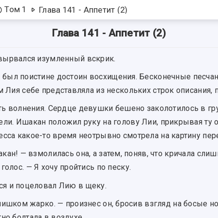
Том 1
Глава 141 - Аппетит (2)
Глава 141 - Аппетит (2)
вырвался изумленный вскрик.
 был поистине достоин восхищения. Бесконечные песча
м Лия себе представляла из нескольких строк описания, п
ть волнения. Сердце девушки бешено заколотилось в гру
ли. Ишакан положил руку на голову Лии, прикрывая ту о
сса какое-то время неотрывно смотрела на картину пер
кан! — взмолилась она, а затем, поняв, что кричала сли
голос. — Я хочу пройтись по песку.
я и поцеловал Лию в щеку.
лишком жарко. — произнес он, бросив взгляд на босые н
но болтала в воздухе.