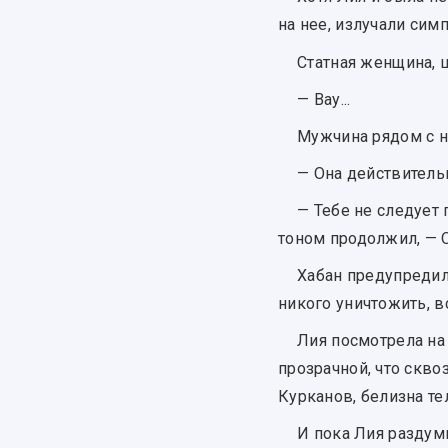
на нее, излучали сим
Статная женщина, 
— Вау...
Мужчина рядом с н
— Она действитель
— Тебе не следует 
тоном продолжил, — О
Хабан предупредил
никого уничтожить, в
Лия посмотрела на
прозрачной, что скво
Курканов, белизна те
И пока Лия раздум