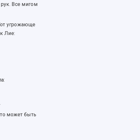
рук. Все мигом
 Тот угрожающе
к Лие:
а:
.
 что может быть