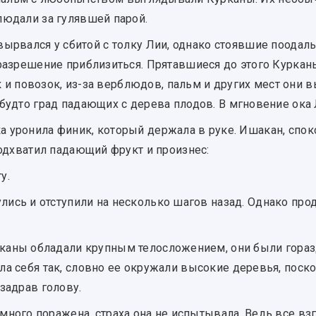
людали за гулявшей парой.
вырвался у сбитой с толку Лии, однако стоявшие поодаль,
разрешение приблизиться. Прятавшиеся до этого Курканы
ток и повозок, из-за верблюдов, пальм и других мест они
 будто град падающих с дерева плодов. В мгновение ока
а уронила финик, который держала в руке. Ишакан, сп
подхватил падающий фрукт и произнес:
у.
лись и отступили на несколько шагов назад. Однако про
рканы обладали крупным телосложением, они были гора
а себя так, словно ее окружали высокие деревья, поск
задрав голову.
емного поражена, страха она не испытывала. Ведь все в