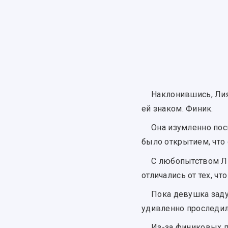
Наклонившись, Лия
ей знаком. Финик.
Она изумленно пос
было открытием, что
С любопытством Ли
отличались от тех, что
Пока девушка заду
удивленно проследила
Из-за финиковых п