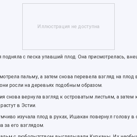
 подняла с песка упавший плод. Она присмотрелась, вне
мотрела пальму, а затем снова перевела взгляд на плод 
 они росли на деревьях подобным образом.
я снова вернула взгляд к островатым листьям, а затем 
 растут в Эстии.
мчиво изучала плод в руках, Ишакан повернул голову в 
 за его взглядом.
альм с любопытством выглядывали Курканы. Их необыч