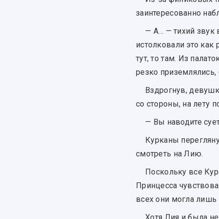
заинтересованно наб
— А… — тихий звук 
истолковали это как 
тут, то там. Из пала
резко приземлялись,
Вздрогнув, девушк
со стороны, на лету 
— Вы наводите сует
Курканы перегляну
смотреть на Лию.
Поскольку все Ку
Принцесса чувствовал
всех они могла лишь 
Хотя Лия и была н