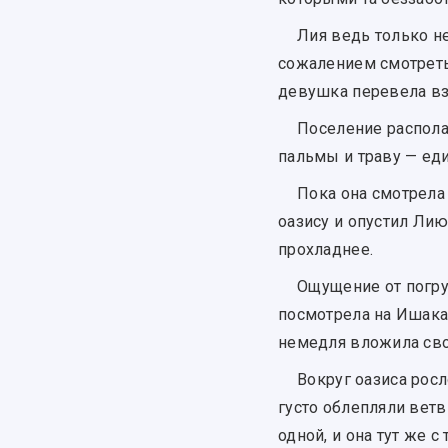
Лия ведь только не
сожалением смотреть
девушка перевела вз
Поселение распола
пальмы и траву — ед
Пока она смотрел
оазису и опустил Лию
прохладнее.
Ощущение от погру
посмотрела на Ишакан
немедля вложила свою
Вокруг оазиса рос
густо облепляли ветви
одной, и она тут же с