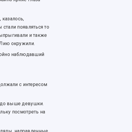
 казалось,
 стали появляться то
 выпрыгивали и также
 Лию окружили.
окойно наблюдавший
должали с интересом
здо выше девушки.
ольку посмотреть на
згляды, направленные