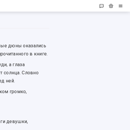
ные дюны оказались
рочитанного в книге.
ди, а глаза
т солнца. Словно
ед ней.
шком громко,
оги девушки,