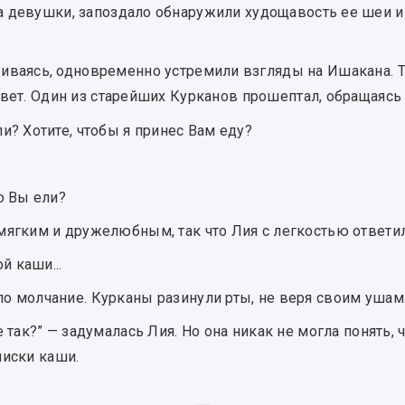
 девушки, запоздало обнаружили худощавость ее шеи и 
риваясь, одновременно устремили взгляды на Ишакана.
вет. Один из старейших Курканов прошептал, обращаясь 
ли? Хотите, чтобы я принес Вам еду?
то Вы ели?
 мягким и дружелюбным, так что Лия с легкостью ответил
й каши...
ло молчание. Курканы разинули рты, не веря своим ушам
не так?” — задумалась Лия. Но она никак не могла понять,
миски каши.