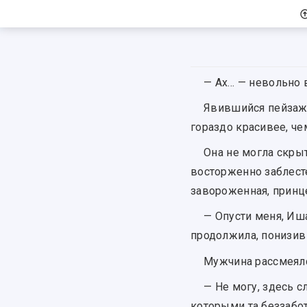
— Ах… — невольно 
Явившийся пейзаж
гораздо красивее, че
Она не могла скры
восторженно заблесте
завороженная, принце
— Опусти меня, Иша
продолжила, понизив 
Мужчина рассмеялс
— Не могу, здесь с
которыми та беззабот