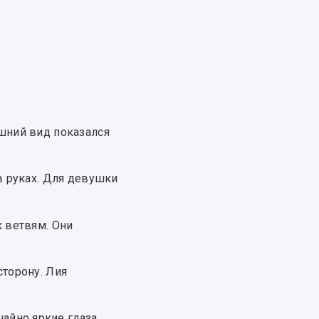
шний вид показался
в руках. Для девушки
к ветвям. Они
сторону. Лия
айно яркие глаза