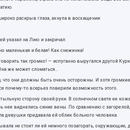
патию.
широко раскрыв глаза, ахнула в восхищении:
ей указал на Лию и закричал:
но маленькая и белая! Как снежинка!
говорить так громко! — испуганно выругался другой Кур
на же может сломаться...
, что они должны быть очень осторожны. И хотя громки
се почему-то всерьез поверили возможность этого.
 тыльную сторону своей руки. В солнечном свете ее кожа
зь нее виднелись синие вены. По сравнению с загорелой
ла девушки придавала ей облик больного человека.
ывала не стоит ли ей немного позагорать, окружающие, 