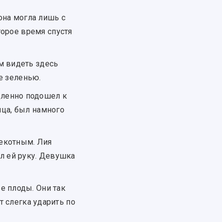
 она могла лишь с
орое время спустя
м видеть здесь
е зеленью.
дленно подошел к
нца, был намного
екотным. Лия
ул ей руку. Девушка
е плоды. Они так
т слегка ударить по