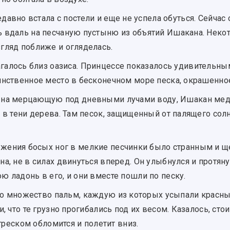
давно встала с постели и еще не успела обуться. Сейчас
 вдаль на песчаную пустыню из объятий Ишакана. Некот
гляд поближе и огляделась.
галось близ оазиса. Принцессе показалось удивительны
инственное место в бесконечном море песка, окрашенно
а на мерцающую под дневными лучами воду, Ишакан ме
 в тени дерева. Там песок, защищенный от палящего сол
жения босых ног в мелкие песчинки было странным и щ
а, не в силах двинуться вперед. Он улыбнулся и протян
 ладонь в его, и они вместе пошли по песку.
ло множество пальм, каждую из которых усыпали красны
, что те грузно прогибались под их весом. Казалось, стои
 треском обломится и полетит вниз.