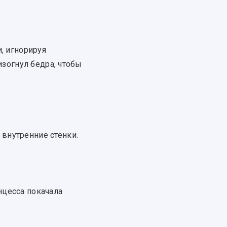
и, игнорируя
изогнул бедра, чтобы
 внутренние стенки.
нцесса покачала