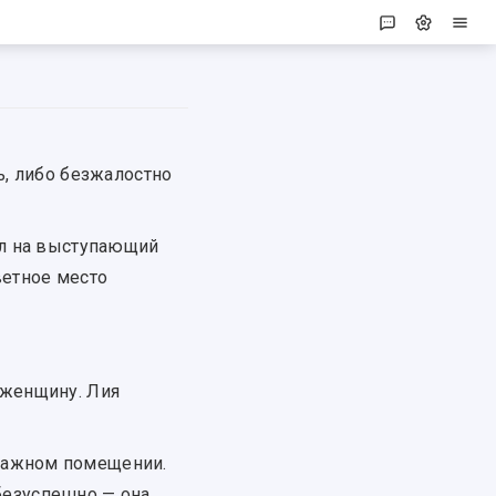
ь, либо безжалостно
ил на выступающий
ветное место
 женщину. Лия
лажном помещении.
безуспешно — она