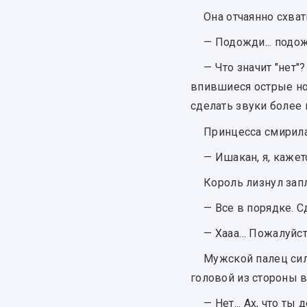
Она отчаянно схват
— Подожди... подожд
— Что значит "нет"
впившиеся острые ног
сделать звуки более 
Принцесса смирила
— Ишакан, я, кажется
Король лизнул зап
— Все в порядке. С
— Хааа… Пожалуйста
Мужской палец сил
головой из стороны в
— Нет... Ах, что т