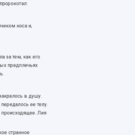
пророкотал:
чиком носа и,
.
 за тем, как его
стых предплечьях
ь.
закралось в душу.
 передалось ее телу.
а происходящее. Лия
акое странное