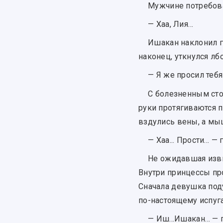
Мужчине потребова
— Хаа, Лия…
Ишакан наклонил г
наконец, уткнулся л
— Я же просил тебя 
С болезненным сто
руки протягиваются п
вздулись вены, а мы
— Хаа... Прости... 
Не ожидавшая изви
Внутри принцессы про
Сначала девушка поду
по-настоящему испуга
— Иш...Ишакан… — г