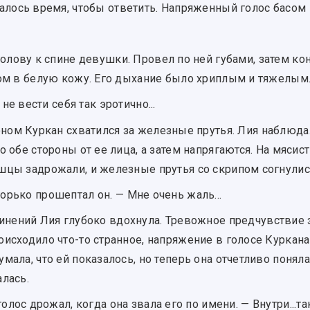
лось время, чтобы ответить. Напряженный голос басом 
олову к спине девушки. Провел по ней губами, затем кон
бом в белую кожу. Его дыхание было хриплым и тяжелым
не вести себя так эротично...
ном Куркан схватился за железные прутья. Лия наблюдала
о обе стороны от ее лица, а затем напрягаются. На мяси
шцы задрожали, и железные прутья со скрипом согнулис
— горько прошептал он. — Мне очень жаль...
нений Лия глубоко вдохнула. Тревожное предчувствие 
исходило что-то странное, напряжение в голосе Куркана
мала, что ей показалось, но теперь она отчетливо понял
лась.
олос дрожал, когда она звала его по имени. — Внутри...т