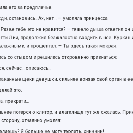
ила его за предплечье.
и, остановись...Ах, нет... — умоляла принцесса.
? Разве тебе это не нравится? — тяжело дыша ответил он 
ти Лии, продолжил безжалостно входить в нее. Куркан 
влажными, и прошептал, — Ты здесь такая мокрая.
сь со стыдом и решилась откровенно признаться:
, сейчас... описаюсь...
лаканные щеки девушки, сильнее вонзая свой орган в ее
делай это.
, прекрати...
ьнее потерся о клитор, и влагалище тут же сжалась. При
 сторону, отчаянно умоляя:
ы делаешь? Я больше не могу терпеть, хнннннн!