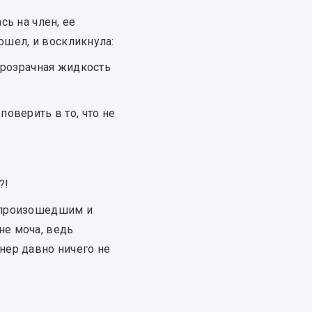
сь на член, ее
ошел, и воскликнула:
 прозрачная жидкость
поверить в то, что не
?!
а произошедшим и
не моча, ведь
тнер давно ничего не