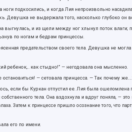
 а ноги подкосились, и когда Лия непроизвольно насадила
ь. Девушка не выдержала того, насколько глубоко он в
ина выгнулась, и из щели между ног хлынул поток влаги;
льзнув по ногам и бедрам принцессы.
рясенная предательством своего тела. Девушка не могла 
ий ребенок,.. как стыдно!” — негодовала она мысленно.
е остановиться! — сетовала принцесса. — Так почему же....
лось, если бы Куркан отпустил ее. Лия была ошеломлен
обственного тела. Она вздохнула и вдруг поняла, — это 
паха. Затем к принцессе пришло осознание того, что пар
вала его по имени.