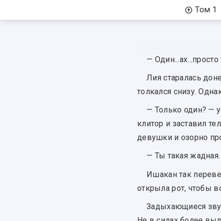
Том 1
— Один...ах...прос
Лия старалась дон
толкался снизу. Одна
— Только один? — 
клитор и заставил те
девушки и озорно пр
— Ты такая жадная.
Ишакан так переве
открыла рот, чтобы в
Задыхающиеся зву
Не в силах более вы