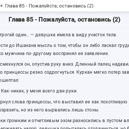
Глава 85 - Пожалуйста, остановись (2)
Глава 85 - Пожалуйста, остановись (2)
то трогай один… — девушка имела в виду участок тела.
ести до Ишакана мысль о том, чтобы он либо ласкал груд
ко мужчина по-другому воспринял ее заявление.
усмехнулся он, опустив руку вниз. Длинный палец надав
ло принцессы резко содрогнуться. Куркан мягко потер за
ошептал:
 Как-никак, у меня всего две руки.
рнул слова принцессы, что выставил ее как похотливую
озразить, но из него вырвались лишь стоны.
ки громким и отчетливым эхом разносились в пустом в
держивать напор, девушка попыталась отодвинуться, но 