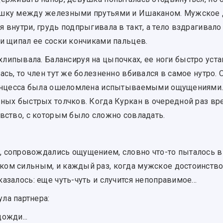
ушку между железными прутьями и Ишаканом. Мужское 
 внутри, грудь подпрыгивала в такт, а тело вздрагивало
и щипал ее соски кончиками пальцев.
липывала. Балансируя на цыпочках, ее ноги быстро устав
ась, то член тут же болезненно вбивался в самое нутро.
принцесса была ошеломлена испытываемыми ощущениями
ных быстрых толчков. Когда Куркан в очередной раз вре
увство, с которым было сложно совладать.
, сопровождались ощущением, словно что-то пыталось в
ом сильным, и каждый раз, когда мужское достоинство 
азалось: еще чуть-чуть и случится непоправимое…
ла партнера:
ожди...