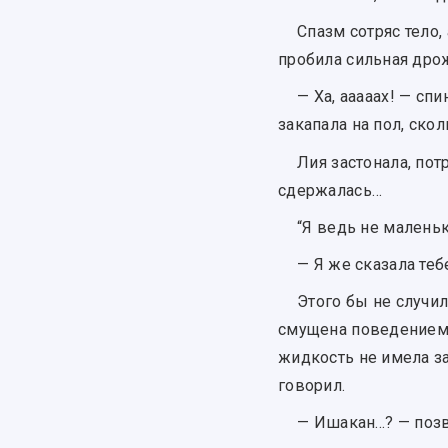
Спазм сотряс тело,
пробила сильная дрож
— Ха, ааааах! — сп
закапала на пол, ско
Лия застонала, пот
сдержалась…
“Я ведь не маленьк
— Я же сказала теб
Этого бы не случи
смущена поведением с
жидкость не имела за
говорил.
— Ишакан...? — поз