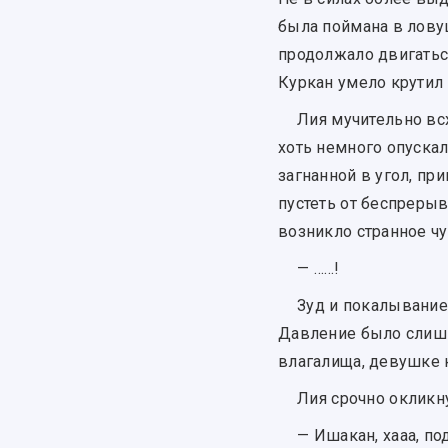
была поймана в лов
продолжало двигаться
Куркан умело крутил 
Лия мучительно всх
хоть немного опускал
загнанной в угол, 
пустеть от беспрерыв
возникло странное ч
— ……!
Зуд и покалывание
Давление было слишк
влагалища, девушке к
Лия срочно окликну
— Ишакан, хааа, под