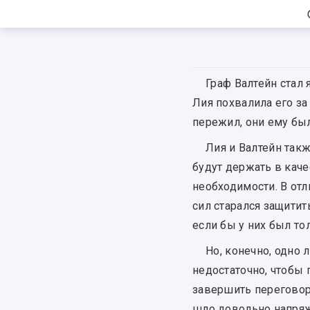
Граф Валтейн стал
Лия похвалила его за
пережил, они ему бы
Лия и Валтейн так
будут держать в каче
необходимости. В отл
сил старался защитит
если бы у них был то
Но, конечно, одно
недостаточно, чтобы 
завершить переговоры
шло довольно напряж