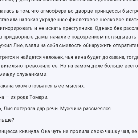
чалась в том, что атмосфера во дворце принцессы быстр
ыставила напоказ украденное фиолетовое шелковое плать
гнорировать и не искать преступника. Однако без рассл
 придворные дамы начали с подозрением поглядывать др
ужил Лие, взяли на себя смелость обнаружить отвратите
трится и найдется человек, чья вина будет доказана, тог
твительно тревожило ее. Но на самом деле больше всег
 между служанками.
акана эхом отозвался в ее мыслях:
а — из рода Томари.
о, Лия потеряла дар речи. Мужчина рассмеялся.
ольше?
нцесса кивнула. Она чуть не пролила свою чашку чая, ее