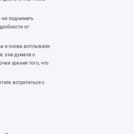
е не поднимать
дробности от
ва и снова всплывали
я, она думала о
чки зрения того, что
тите встретиться с