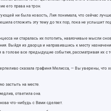
ие его права на трон.
гующей ни была новость, Лия понимала, что сейчас лучш
ешила отложить эту тему до тех пор, пока не услышит по
нцесса ни старалась их потопить, навязчивые мысли сно
ния. Выйдя из дворца и направившись к месту назначени
 в голове все предыдущие события, рассматривая их с то
ерпеливо сказала графиня Мелисса, — Вы уверены, что хо
ию застыть на месте.
медлив, ответила она.
снова что-нибудь с Вами сделает.