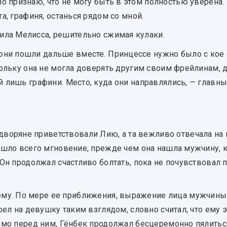
Но признаю, что не могу быть в этом полностью уверена.
а, графиня, останься рядом со мной.
тила Мелисса, решительно сжимая кулаки.
 они пошли дальше вместе. Принцессе нужно было с кое 
кольку она не могла доверять другим своим фрейлинам,
 лишь графини. Место, куда они направлялись, — главны
дворяне приветствовали Лию, а та вежливо отвечала на 
ошло всего мгновение, прежде чем она нашла мужчину, к
Он продолжал счастливо болтать, пока не почувствовал 
ему. По мере ее приближения, выражение лица мужчины
рел на девушку таким взглядом, словно считал, что ему э
ямо перед ним, Гёнбек продолжал бесцеремонно пялитьс