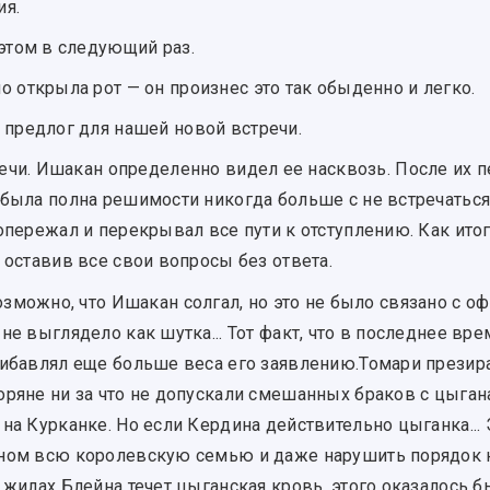
ия.
этом в следующий раз.
 открыла рот — он произнес это так обыденно и легко.
предлог для нашей новой встречи.
речи. Ишакан определенно видел ее насквозь. После их п
 была полна решимости никогда больше с не встречаться
опережал и перекрывал все пути к отступлению. Как ит
 оставив все свои вопросы без ответа.
озможно, что Ишакан солгал, но это не было связано с 
не выглядело как шутка... Тот факт, что в последнее вр
ибавлял еще больше веса его заявлению.Томари презирал
ряне ни за что не допускали смешанных браков с цыгана
на Курканке. Но если Кердина действительно цыганка...
ном всю королевскую семью и даже нарушить порядок н
 жилах Блейна течет цыганская кровь, этого оказалось б