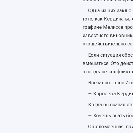
Одна из них заклю
того, как Кердина в
графине Мелиссе прои
известного виновника
кто действительно сл
Если ситуация обос
вмешаться. Это дейс
отнюдь не конфликт
Внезапно голос Иш
— Королева Кердин
Когда он сказал эт
— Хочешь знать б
Ошеломленная, при