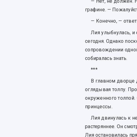
— Нет, не должен. 
графине. — Пожалуйст
— Конечно, — отве
Лия улыбнулась, и
сегодня. Однако пос
сопровождении одной
собиралась знать.
***
В главном дворце 
оглядывая толпу. Пр
окруженного толпой. 
принцессы.
Лия двинулась к н
растеряннее. Он смот
Лия остановилась пр