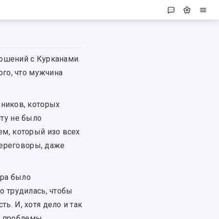
ошений с Курканами.
ого, что мужчина
жников, которых
сту не было
ем, который изо всех
 переговоры, даже
ора было
о трудилась, чтобы
ь. И, хотя дело и так
е проблемы.