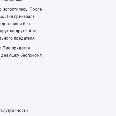
о испортилась. После
е, Лия приказала
едования и без
уг на друга. А те,
льного предателя.
да Лие придется
о девушку беспокоил
 внутренности