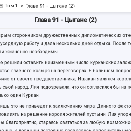
Том 1
Глава 91 - Цыгане (2)
Глава 91 - Цыгане (2)
 ярым сторонником дружественных дипломатических отн
 усердную работу и дала несколько дней отдыха. После т
ли жизненно необходимы.
же решили оставить неизменным число курканских зало
стве главного козыря на переговорах. В большем попро
ичие от своего предшественника, Ишакан являлся корол
ь свой народ. Лия подозревала, что он согласился бы на
лько один Куркан.
 лишь это не приведет к заключению мира. Данного факт
повлиять на решение короля жителей пустыни. Лия упорн
 благоприятно, стараясь хвататься за любую возможност
енно, у девушки постоянно появлялись дополнительны