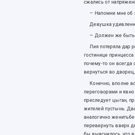
сжались от напряжен
— Напомни мне об 
Девушка удивленно
— Должен же быть 
Лия потеряла дар 
гостинице принцесса
почему-то он всегда 
вернуться во дворец,
Конечно, вполне в
переговорами и явно 
преследует цыган, пр
жителей пустынь. Дво
аналогично женитьбе 
перевернуть вверх д
бы выяснилось, что в