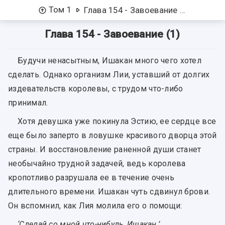
Том 1
Глава 154 - Завоевание (1)
Глава 154 - Завоевание (1)
Будучи ненасытным, Ишакан много чего хотел
сделать. Однако организм Лии, уставший от долгих
издевательств королевы, с трудом что-либо
принимал.
Хотя девушка уже покинула Эстию, ее сердце все
еще было заперто в ловушке красивого дворца этой
страны. И восстановление раненной души станет
необычайно трудной задачей, ведь королева
кропотливо разрушала ее в течение очень
длительного времени. Ишакан чуть сдвинул брови.
Он вспомнил, как Лия молила его о помощи:
‘Сделай со мной что-нибудь, Ишакан.’