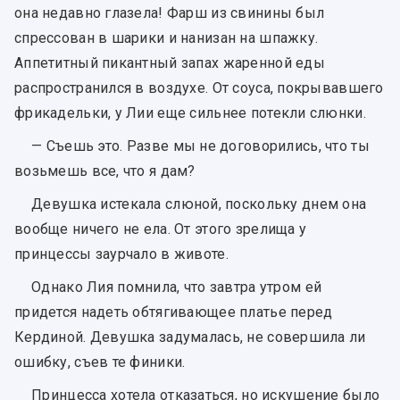
она недавно глазела! Фарш из свинины был
спрессован в шарики и нанизан на шпажку.
Аппетитный пикантный запах жаренной еды
распространился в воздухе. От соуса, покрывавшего
фрикадельки, у Лии еще сильнее потекли слюнки.
— Съешь это. Разве мы не договорились, что ты
возьмешь все, что я дам?
Девушка истекала слюной, поскольку днем она
вообще ничего не ела. От этого зрелища у
принцессы заурчало в животе.
Однако Лия помнила, что завтра утром ей
придется надеть обтягивающее платье перед
Кердиной. Девушка задумалась, не совершила ли
ошибку, съев те финики.
Принцесса хотела отказаться, но искушение было